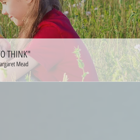
"CHILDREN MUST BE TAUGHT HOW TO THINK NOT WHAT TO THINK"
argaret Mead