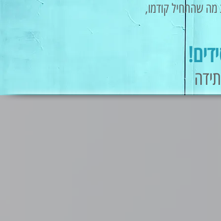
 מה שהתחיל קודמו,
דים!
תידה