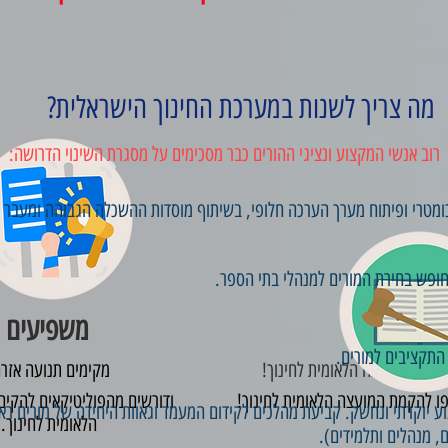
מה צריך לשנות במערכת החינוך הישראלית?
רוב אנשי המקצוע ונציגי ההורים כבר מסכימים על מסגרת השינוי הדרושה:
כומטרי ופיתוח מערך הערכה חלופי, בשיתוף מוסדות ההשכלה הגבוהה ומעבר מ
וחופש בחירת המורים למנהלי בתי הספר.
מחוקקים
משפיעים
התקציבים למורים.
הקמת המועצה הלאומית לחינוך!
מקימים תנועה אזר
ו להקמת המועצה הלאומית לחינוך!
ודורשים מהפוליטיקאים להקי
יוקרתי ונחשק. קביעת מהלכים לקידום המעמד וגאוות היחידה של מורים ראוי
הלאומית לחינוך.
ם, מנהלים ותלמידים).