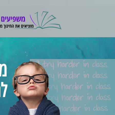
מס
לה