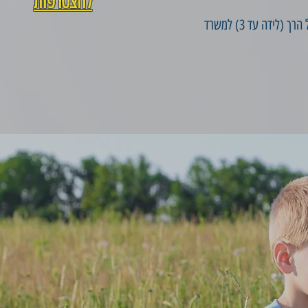
להצטרפות
פתיחת איזורי הרישום והקמת מערך היסעים לאפשר מוביליות התלמיד לבחירת המוסד בו ילמד. העברת הגיל הרך (לידה עד 3) למשרד