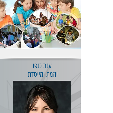
ענת כנפו
י
וזמת ומייסדת